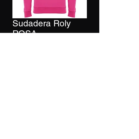
Sudadera Roly
ROSA
Precio
24,00 €
Tamaño
*
Equipo
*
Cantidad
*