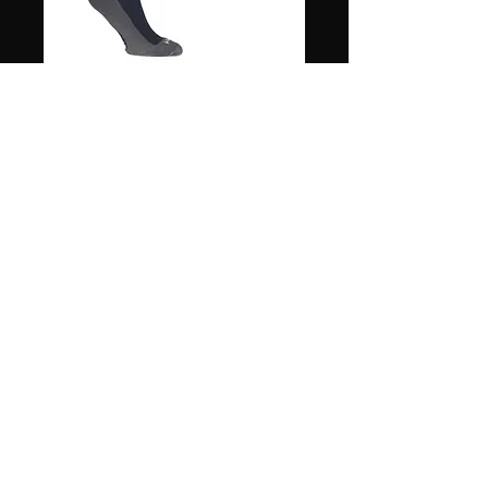
Medias negras
Uhlsport
Precio
8,00 €
Tamaño
*
Cantidad
*
Agregar al carrito
Para entrenamientos y