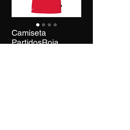
Camiseta
PartidosRoja
Precio
32,00 €
Tamaño
*
Equipo
*
Cantidad
*