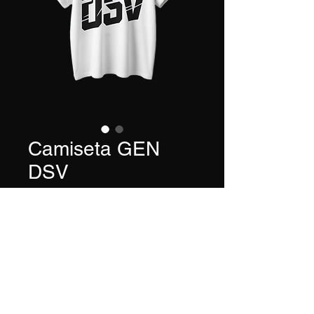
Camiseta GEN
DSV
Precio
11,99 €
Tamaño
*
Color
*